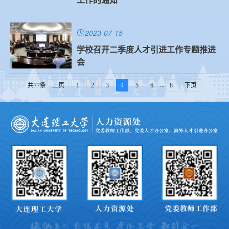
2023-07-15
学校召开二季度人才引进工作专题推进
会
...
共77条
上页
1
2
3
4
5
6
8
下页