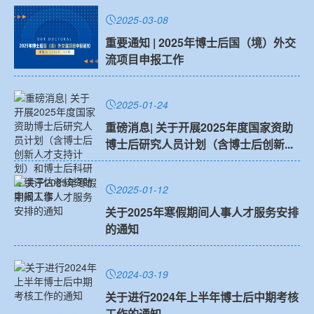
2025-03-08
重要通知 | 2025年博士后国（境）外交
流项目申报工作
2025-01-24
重磅消息| 关于开展2025年度国家资助
博士后研究人员计划（含博士后创新...
2025-01-12
关于2025年寒假期间人事人才服务安排
的通知
2024-03-19
关于进行2024年上半年博士后中期考核
工作的通知