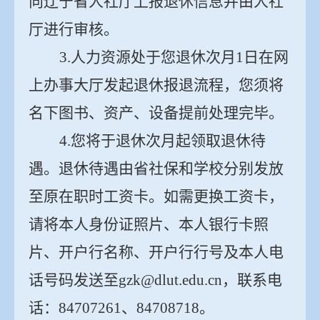
向辽宁省人社厅上报退休信息并由人社
厅进行审核。
3.
人力资源处于您退休次月
1
日在网
上办事大厅发起退休报退流程，您须将
名下图书、资产、设备提前处理完毕。
4.
您将于退休次月起领取退休待
遇。退休待遇由省
社保
和学校分别发放
至原在职时工资卡。如需更换工资卡，
请将本人身份证照片、本人银行卡照
片、开户行名称、开户行行号及本人电
话号码发送至
gzk@dlut.edu.cn
，联系电
话：
84707261
、
84708718
。