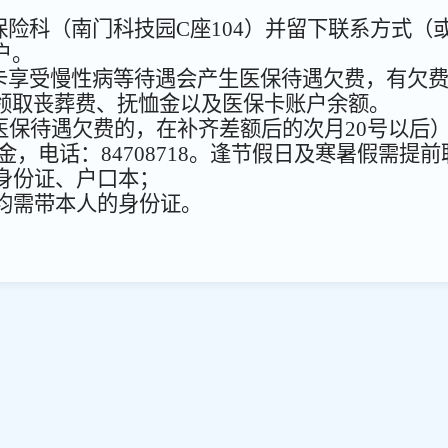
险科（南门科技园C座104
）并留下联系方式（
户。
卡享受慢性病等待遇会产生医保待遇欠费，有欠
领取丧葬费、抚恤金以及医保卡账户余额。
医保待遇欠费的，在补齐差额后的次月
20
号以后
恤金，电话：
84708718
。逢节假日及寒暑假需提前
身份证、户口本；
均需带本人的身份证。