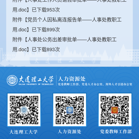
用.doc
】已下载
953
次
附件【
党员个人因私离连报告单——人事处教职工
用.doc
】已下载
899
次
附件【
人事处公务出差审批单——人事处教职工
用.doc
】已下载
893
次