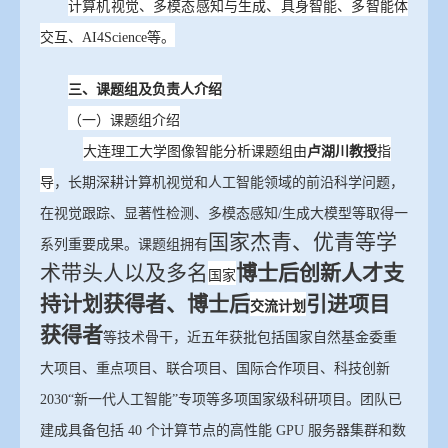
计算机视觉、多模态感知与生成、具身智能、多智能体
交互、
AI4Science等。
三、课题组及负责人介绍
（一
）
课题组介绍
大连理工大学图像智能分析课题组由
卢湖川教授
指
导
，长期深耕计算机视觉和人工智能领域的前沿科学问题，
在视觉跟踪、显著性检测、多模态感知
/生成大模型等取得一
国家杰青、优青
等学
系列重要成果。课题组拥有
术带头人以及多名
博士后创新人才支
国家
持计划获得者、博士后
引进项目
交流计划
获得者
等技术骨干，近五年获批包括国家自然基金委重
大项目、重点项目、联合项目、国际合作项目、科技创新
2030“新一代人工智能”专项等多项国家级科研项目。团队已
建成具备包括 40 个计算节点的高性能 GPU 服务器集群和数