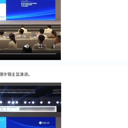
理许锦主旨演讲。